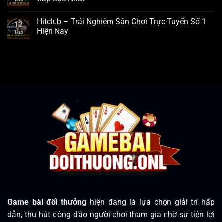
Hitclub – Trải Nghiệm Sân Chơi Trực Tuyến Số 1
12
Hiện Nay
Th5
Game bài đổi thưởng
hiện đang là lựa chọn giải trí hấp
dẫn, thu hút đông đảo người chơi tham gia nhờ sự tiện lợi