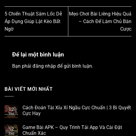
5 Chiến Thuật Sâm Lốc Dễ
Mẹo Chơi Bài Liêng Hiệu Quả
Áp Dụng Giúp Lật Kèo Bất
– Cách Để Làm Chủ Bàn
Ngờ
Cược
Để lại một bình luận
Bạn phải
đăng nhập
để gửi bình luận.
BÀI VIẾT MỚI NHẤT
Cách Đoán Tài Xỉu Xí Ngầu Cực Chuẩn | 3 Bí Quyết
12
Cực Hay
Th5
Game Bài APK – Quy Trình Tải App Và Cài Đặt
12
Chuẩn Xác
Th5