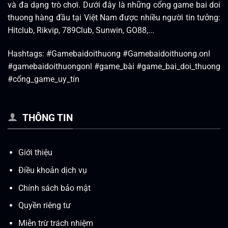
và đa dạng trò chơi. Dưới đây là những cổng game bai doi
thuong hàng đầu tại Việt Nam được nhiều người tin tưởng:
Hitclub, Rikvip, 789Club, Sunwin, GO88,...
Hashtags: #Gamebaidoithuong #Gamebaidoithuong.onl
#gamebaidoithuongonl #game_bài #game_bai_doi_thuong
#cổng_game_uy_tín
THÔNG TIN
Giới thiệu
Điều khoản dịch vụ
Chính sách bảo mật
Quyền riêng tư
Miễn trừ trách nhiệm