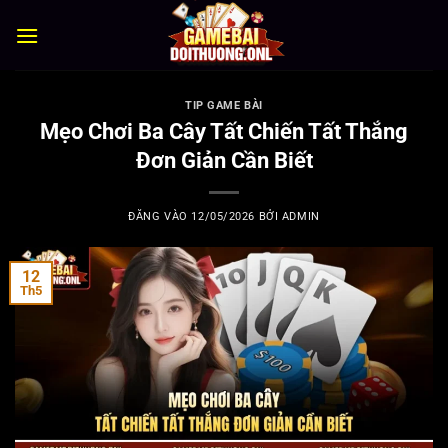
Bỏ
qua
nội
dung
TIP GAME BÀI
Mẹo Chơi Ba Cây Tất Chiến Tất Thắng
Đơn Giản Cần Biết
ĐĂNG VÀO
12/05/2026
BỞI
ADMIN
12
Th5