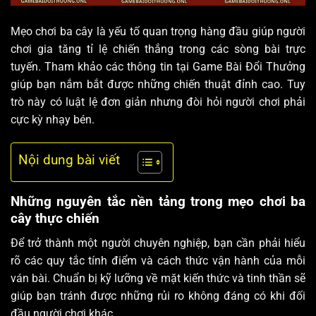
Mẹo chơi ba cây là yếu tố quan trọng hàng đầu giúp người
chơi gia tăng tỉ lệ chiến thắng trong các sòng bài trực
tuyến. Tham khảo các thông tin tại
Game Bài Đổi Thưởng
giúp bạn nắm bắt được những chiến thuật đỉnh cao. Tuy
trò này có luật lệ đơn giản nhưng đòi hỏi người chơi phải
cực kỳ nhạy bén.
Nội dung bài viết
Những nguyên tắc nền tảng trong mẹo chơi ba
cây thực chiến
Để trở thành một người chuyên nghiệp, bạn cần phải hiểu
rõ các quy tắc tính điểm và cách thức vận hành của mỗi
ván bài. Chuẩn bị kỹ lưỡng về mặt kiến thức và tinh thần sẽ
giúp bạn tránh được những rủi ro không đáng có khi đối
đầu người chơi khác.