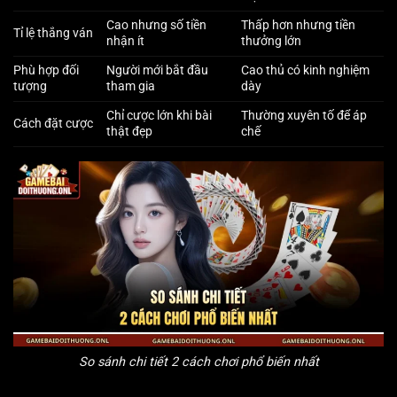
Cao nhưng số tiền
Thấp hơn nhưng tiền
Tỉ lệ thắng ván
nhận ít
thưởng lớn
Phù hợp đối
Người mới bắt đầu
Cao thủ có kinh nghiệm
tượng
tham gia
dày
Chỉ cược lớn khi bài
Thường xuyên tố để áp
Cách đặt cược
thật đẹp
chế
So sánh chi tiết 2 cách chơi phổ biến nhất