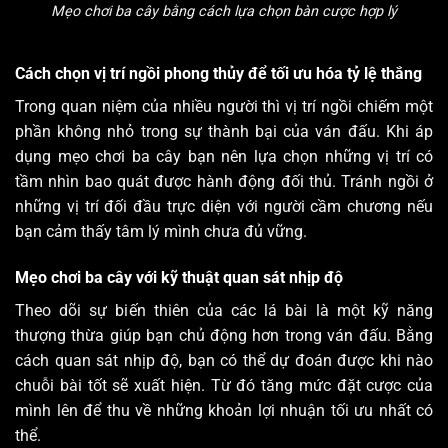
Mẹo chơi ba cây bằng cách lựa chọn bàn cược hợp lý
Cách chọn vị trí ngồi phong thủy để tối ưu hóa tỷ lệ thắng
Trong quan niệm của nhiều người thì vị trí ngồi chiếm một
phần không nhỏ trong sự thành bại của ván đấu. Khi áp
dụng mẹo chơi ba cây bạn nên lựa chọn những vị trí có
tầm nhìn bao quát được hành động đối thủ. Tránh ngồi ở
những vị trí đối đầu trực diện với người cầm chương nếu
bạn cảm thấy tâm lý mình chưa đủ vững.
Mẹo chơi ba cây với kỹ thuật quan sát nhịp độ
Theo dõi sự biến thiên của các lá bài là một kỹ năng
thượng thừa giúp bạn chủ động hơn trong ván đấu. Bằng
cách quan sát nhịp độ, bạn có thể dự đoán được khi nào
chuỗi bài tốt sẽ xuất hiện. Từ đó tăng mức đặt cược của
mình lên để thu về những khoản lợi nhuận tối ưu nhất có
thể.