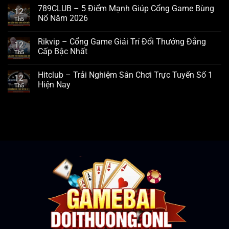
789CLUB – 5 Điểm Mạnh Giúp Cổng Game Bùng
12
Nổ Năm 2026
Th5
Rikvip – Cổng Game Giải Trí Đổi Thưởng Đẳng
12
Cấp Bậc Nhất
Th5
Hitclub – Trải Nghiệm Sân Chơi Trực Tuyến Số 1
12
Hiện Nay
Th5