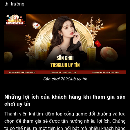
thị trường.
Sân chơi 789Club uy tín
Những lợi ích của khách hàng khi tham gia sân
chơi uy tín
Thành viên khi tìm kiếm top cổng game đổi thưởng và lựa
chọn để tham gia sẽ được tận hưởng nhiều lợi ích. Chúng
ta có thể nêu ra một tiện ích nổi bật mà nhiều khách hàng