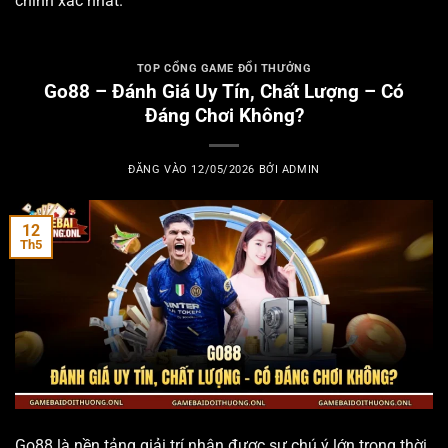
chính xác nhất.
TOP CỔNG GAME ĐỔI THƯỞNG
Go88 – Đánh Giá Uy Tín, Chất Lượng – Có
Đáng Chơi Không?
ĐĂNG VÀO
12/05/2026
BỞI
ADMIN
12
Th5
Go88 là nền tảng giải trí nhận được sự chú ý lớn trong thời