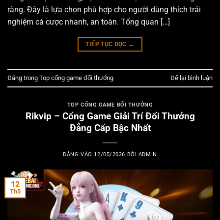
ràng. Đây là lựa chọn phù hợp cho người dùng thích trải
nghiệm cá cược nhanh, an toàn. Tổng quan […]
TIẾP TỤC ĐỌC
→
Đăng trong
Top cổng game đổi thưởng
Để lại bình luận
TOP CỔNG GAME ĐỔI THƯỞNG
Rikvip – Cổng Game Giải Trí Đổi Thưởng
Đẳng Cấp Bậc Nhất
ĐĂNG VÀO
12/05/2026
BỞI
ADMIN
12
Th5