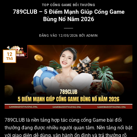
TOP CỔNG GAME ĐỔI THƯỞNG
789CLUB – 5 Điểm Mạnh Giúp Cổng Game
Bùng Nổ Năm 2026
ĐĂNG VÀO
12/05/2026
BỞI
ADMIN
12
Th5
789CLUB là nền tảng hợp tác cùng cổng Game bài đổi
thưởng đang được nhiều người quan tâm. Nền tảng nổi bật
với giao diện dễ dùng, vận hành ổn định và trả thưởng rõ