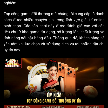
nghiệm.
Top cổng game đổi thưởng mà chúng tôi cung cấp là danh
sách được nhiều chuyên gia trong lĩnh vực giải trí online
bình chọn. Các sân chơi này được đánh giá cao với các
tiêu chí từ kho game đa dạng, số lượng lớn, chất lượng và
tính năng nổi bật hàng đầu. Thông qua đó, khách hàng sẽ
yên tâm khi lựa chọn và sử dụng dịch vụ tại những địa chỉ
uy tín này.