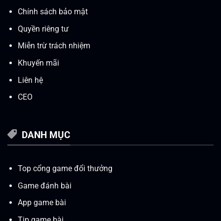
Chính sách bảo mật
Quyền riêng tư
Miễn trừ trách nhiệm
Khuyến mãi
Liên hệ
CEO
DANH MỤC
Top cổng game đổi thưởng
Game đánh bài
App game bài
Tip game bài