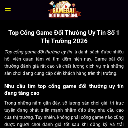
Bỏ
qua
nội
dung
Top Cổng Game Đổi Thưởng Uy Tín Số 1
Thị Trường 2026
Top cổng game đổi thưởng uy tín
là danh sách được nhiều
hội viên quan tâm và tìm kiếm hiện nay. Game bài đổi
thưởng đánh giá rất cao về chất lượng dịch vụ mà những
sân chơi đang cung cấp đến khách hàng trên thị trường.
Nhu cầu tìm top cổng game đổi thưởng uy tín
đang tăng cao
Trong những năm gần đây, số lượng sân chơi giải trí trực
tuyến đang phát triển mạnh nhằm đáp ứng nhu cầu cao
của thị trường. Tuy nhiên, không phải cổng game nào cũng
được người chơi đánh giá tốt sau khi đăng ký và trải