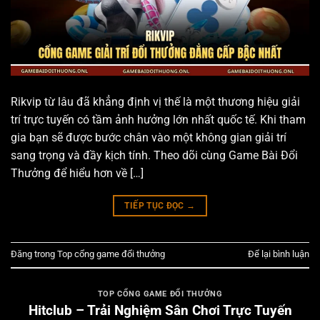
Rikvip từ lâu đã khẳng định vị thế là một thương hiệu giải
trí trực tuyến có tầm ảnh hưởng lớn nhất quốc tế. Khi tham
gia bạn sẽ được bước chân vào một không gian giải trí
sang trọng và đầy kịch tính. Theo dõi cùng Game Bài Đổi
Thưởng để hiểu hơn về […]
TIẾP TỤC ĐỌC
→
Đăng trong
Top cổng game đổi thưởng
Để lại bình luận
TOP CỔNG GAME ĐỔI THƯỞNG
Hitclub – Trải Nghiệm Sân Chơi Trực Tuyến