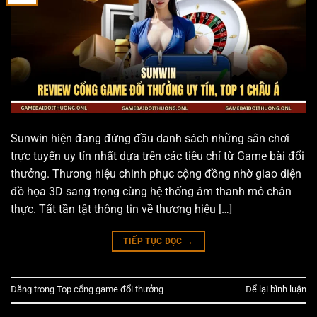
Sunwin hiện đang đứng đầu danh sách những sân chơi
trực tuyến uy tín nhất dựa trên các tiêu chí từ Game bài đổi
thưởng. Thương hiệu chinh phục cộng đồng nhờ giao diện
đồ họa 3D sang trọng cùng hệ thống âm thanh mô chân
thực. Tất tần tật thông tin về thương hiệu […]
TIẾP TỤC ĐỌC
→
Đăng trong
Top cổng game đổi thưởng
Để lại bình luận