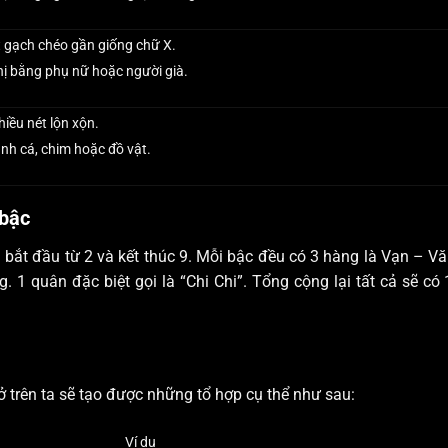
 gạch chéo gần giống chữ X.
hị bằng phụ nữ hoặc người già.
iều nét lộn xộn.
nh cá, chim hoặc đồ vật.
 bậc
bắt đầu từ 2 và kết thúc 9. Mỗi bậc đều có 3 hàng là Vạn – V
 1 quân đặc biệt gọi là “Chi Chi”. Tổng cộng lại tất cả sẽ có
 trên ta sẽ tạo được những tổ hợp cụ thể như sau:
Ví dụ